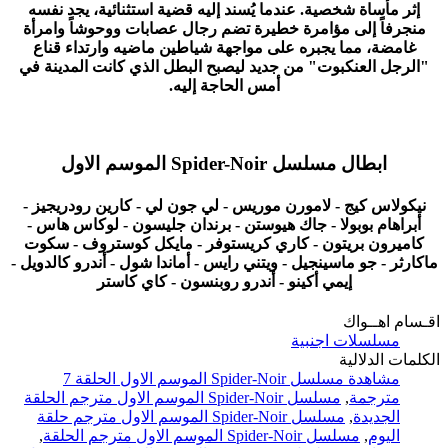
إثر مأساة شخصية. عندما يُسند إليه قضية استثنائية، يجد نفسه
منجرفاً إلى مؤامرة خطيرة تضم رجال عصابات ووحوشاً وامرأة
غامضة، مما يجبره على مواجهة شياطين ماضيه وارتداء قناع
"الرجل العنكبوت" من جديد ليصبح البطل الذي كانت المدينة في
أمس الحاجة إليه.
ابطال مسلسل Spider-Noir الموسم الاول
نيكولاس كيج - لامورن موريس - لي جون لي - كارين رودريجيز -
أبراهام بوبولا - جاك هيوستن - برندان جليسون - لوكاس هاس -
كاميرون بريتون - كاري كريستوفر - مايكل كوستروف - سكوت
ماكارثر - جو ماسينجيل - ويتني رايس - أماندا شول - أندرو كالدويل -
إيمي أكينو - أندرو روبنسون - كاي كاستر
اقـسام اهــواك
مسلسلات اجنبية
الكلمات الدلالية
مشاهدة مسلسل Spider-Noir الموسم الاول الحلقة 7
مترجمة
,
مسلسل Spider-Noir الموسم الاول مترجم الحلقة
الجديدة
,
مسلسل Spider-Noir الموسم الاول مترجم حلقة
اليوم
,
مسلسل Spider-Noir الموسم الاول مترجم الحلقة
,