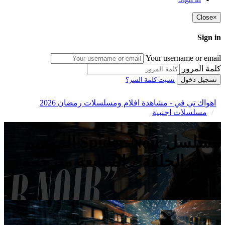
Close
×
Sign in
Your username or email
كلمة المرور
تسجيل دخول
نسيت كلمة السر؟
اهواك تي في - مشاهدة افلام ومسلسلات رمضان 2026
مسلسلات اجنبية
مسلسل Spider-Noir الموسم
الاول الحلقة 7 السابعة مترجمة
HD