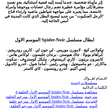
إثر مأساة شخصية. عندما يُسند إليه قضية استثنائية، يجد نفسه
منجرفاً إلى مؤامرة خطيرة تضم رجال عصابات ووحوشاً وامرأة
غامضة، مما يجبره على مواجهة شياطين ماضيه وارتداء قناع
"الرجل العنكبوت" من جديد ليصبح البطل الذي كانت المدينة في
أمس الحاجة إليه.
ابطال مسلسل Spider-Noir الموسم الاول
نيكولاس كيج - لامورن موريس - لي جون لي - كارين رودريجيز -
أبراهام بوبولا - جاك هيوستن - برندان جليسون - لوكاس هاس -
كاميرون بريتون - كاري كريستوفر - مايكل كوستروف - سكوت
ماكارثر - جو ماسينجيل - ويتني رايس - أماندا شول - أندرو كالدويل -
إيمي أكينو - أندرو روبنسون - كاي كاستر
اقـسام اهــواك
مسلسلات اجنبية
الكلمات الدلالية
مشاهدة مسلسل Spider-Noir الموسم الاول الحلقة 4
مترجمة
,
مسلسل Spider-Noir الموسم الاول مترجم الحلقة
الجديدة
,
مسلسل Spider-Noir الموسم الاول مترجم حلقة
اليوم
,
مسلسل Spider-Noir الموسم الاول مترجم الحلقة
,