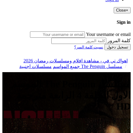
Close
×
Sign in
Your username or email
كلمة المرور
تسجيل دخول
نسيت كلمة السر؟
اهواك تي في - مشاهدة افلام ومسلسلات رمضان 2026
مسلسل The Penguin جميع المواسم
مسلسلات اجنبية
مسلسل The Penguin الموسم
الاول الحلقة 4 الرابعة مترجمة
HD