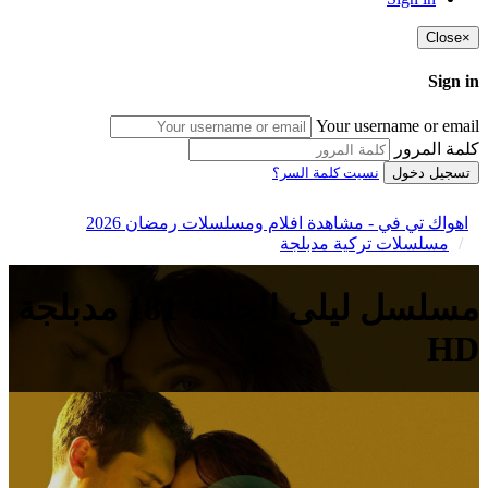
Close
×
Sign in
Your username or email
كلمة المرور
تسجيل دخول
نسيت كلمة السر؟
اهواك تي في - مشاهدة افلام ومسلسلات رمضان 2026
مسلسلات تركية مدبلجة
مسلسل ليلى الحلقة 181 مدبلجة
HD