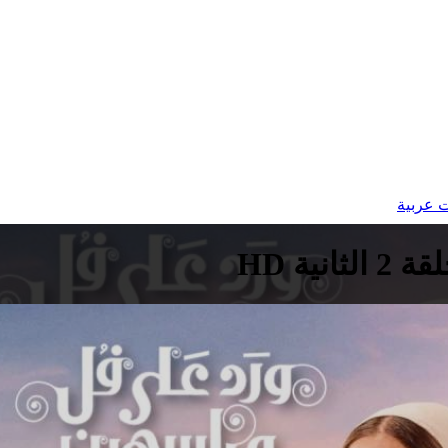
 عربية
ة HD