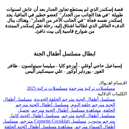
قصة إسكندر الذي لم يستطع تجاوز الجدار بعد أن عاش لسنوات
طويلة "في هذا الجانب من الجدار" كعضو خطير في المافيا، يجد
إسكندر نفسه فجأة "في الجانب الآخر من الجدار". وهناك، ينال
الدفء العائلي الذي لطالما اشتاق إليه. رحلة تغيّر إسكندر الممتدة
من شوارع قاسية إلى بيت دافئ.
ابطال مسلسل أطفال الجنة
إسماعيل حاجي أوغلي - أوزجو كايا - ميليسا سينولسون - ظافر
الغوز - يورداير أوكور - علي سيسكينر أليس
اقـسام اهــواك
مسلسلات تركية مترجمة
مسلسلات تركية 2025
الكلمات الدلالية
مسلسل أطفال الجنة مترجم الحلقة الجديدة
,
مسلسل أطفال
الجنة مترجم حلقة اليوم
,
مسلسل أطفال الجنة مترجم
الحلقة
,
مشاهدة مسلسل أطفال الجنة مترجم
,
تحميل
مسلسل أطفال الجنة مترجم
,
مسلسل أطفال الجنة كامل
مترجم يوتيوب
,
مسلسل Cennetin Cocuklari مترجم
,
مسلسل
أطفال السماء مترجم
,
مشاهدة مسلسل أطفال الجنة الحلقة