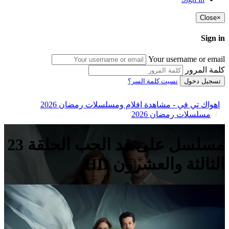
Close
×
Sign in
Your username or email
كلمة المرور
تسجيل دخول
نسيت كلمة السر؟
اهواك تي في - مشاهدة افلام ومسلسلات رمضان 2026
مسلسلات رمضان 2026
مسلسل على قد الحب الحلقة 23
الثالثة والعشرون HD