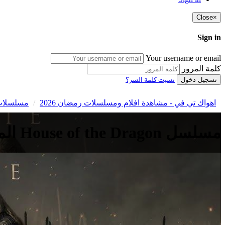
Close
×
Sign in
Your username or email
كلمة المرور
تسجيل دخول
نسيت كلمة السر؟
اهواك تي في - مشاهدة افلام ومسلسلات رمضان 2026
مسلسلات 
مسلسل House of the Dragon الموسم الثالث الحلقة 4 الرابعة مترجمة HD