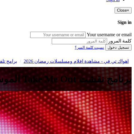
Close
×
Sign in
Your username or email
كلمة المرور
تسجيل دخول
نسيت كلمة السر؟
اهواك تي في - مشاهدة افلام ومسلسلات رمضان 2026
برامج تلفزيوني
برنامج نقشت Take Me Out الموسم الاول الحلقة 18 الثامنة عشر HD