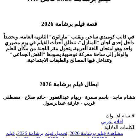
قصة فيلم برشامة 2026
في قالب كوميدي ساخر، وبقلب "ماراثون" الثانوية العامة، وتحديداً
داخل إحدى لجان "المنازل"، تنطلق أحداث الفيلم في يوم مصيري
واحد وهو امتحان اللغة العربية. يتحول مقر اللجنة من مكان للعلم
والوقار إلى ساحة معركة فوضوية يسودها "الغش الجماعي"
وتتداخل فيها المصالح والطبقات الاجتماعية.
ابطال فيلم برشامة 2026
هشام ماجد - باسم سمرة - ريهام عبدالغفور - حاتم صلاح - مصطفى
غريب - عارفة عبدالرسول
اقـسام اهــواك
افلام عربي
الكلمات الدلالية
مشاهدة فيلم برشامة 2026
,
تحميل فيلم برشامة 2026
,
فيلم